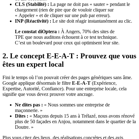
CLS (Stabilité) :
La page ne doit pas « sauter » pendant le
chargement (rien de pire que de vouloir cliquer sur
« Appeler » et de cliquer sur une pub par erreur).
INP (Réactivité) :
Le site doit réagir instantanément au clic.
Le constat diOptera :
À Angers, 70% des sites de
TPE que nous auditons échouent à ce test technique.
C’est un boulevard pour ceux qui optimisent leur site.
2. Le concept E-E-A-T : Prouvez que vous
êtes un expert local
Fini le temps où l’on pouvait créer des pages génériques sans âme.
Google applique désormais le filtre
E-E-A-T
(Expérience,
Expertise, Autorité, Confiance). Pour une entreprise locale, cela
signifie que vous devez prouver votre ancrage.
Ne dites pas :
« Nous sommes une entreprise de
maçonnerie. »
Dites :
« Maçons depuis 15 ans à Trélazé, nous avons rénové
plus de 50 façades en Anjou, notamment dans le quartier de la
Doutre. »
Plus vous citez des lieux, des réalisations concrètes et des avis