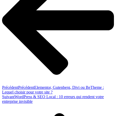
Précédent
Précédent
Elementor, Gutenberg, Divi ou BeTheme :
Lequel choisir pour votre site ?
Suivant
WordPress & SEO Local : 10 erreurs qui rendent votre
entreprise invisible